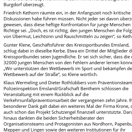
Burgdorf überzeugt.
Friedrich Kethorn räumte ein, in der Anfangszeit noch kritische
Diskussionen habe führen müssen. Nicht jeder sei davon überz
gewesen, dass diese heftige Konfrontation für junge Menschen
Richtige sei. „Doch, es ist richtig, den jungen Menschen die Fol
von Übermut, Leichtsinn und Rauschmitteln zu zeigen“, so Keth
Günter Klene, Geschäftsführer des Kreissportbundes Emsland,
schlug dabei in dieselbe Kerbe. Etwa ein Drittel der Mitglieder 
Kreissportbundes seien Jugendliche. Er sei sich sicher, dass die
32000 jungen Menschen von den Fehlern anderer lernen könn
„Wir unterstützen den Wettbewerb im Sport und bekämpfen d
Wettbewerb auf der Straße“, so Klene wörtlich.
Klaus Wermeling und Dieter Rothlübbers vom Präventionsteam
Polizeiinspektion Emsland/Grafschaft Bentheim schlossen die
Veranstaltung mit einem Rückblick auf die
Verkehrsunfallpräventionsarbeit der vergangenen zehn Jahre. I
besonderer Dank galt dabei ein weiteres Mal der Firma Krone, 
auch schon das Projekt Schutzengel finanziell unterstützte. Dar
hinaus dankten die beiden Sicherheitsberater den
Organisationsteams und Protagonisten aus Nordhorn, Papenbu
Meppen und Lingen sowie den weiteren Institutionen für ihr