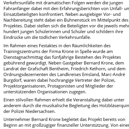
Verkehrsunfälle mit dramatischen Folgen werden die jungen
Fahranfänger dabei mit den Erfahrungsberichten von Unfall- u
Einsatzbeteiligten konfrontiert. Neben ausgiebiger Vor- und
Nachbereitung steht dabei ein Bühnenstück im Mittelpunkt des
Projektes. Dabei stellen sich die Beteiligten vor die jeweils meh
hundert jungen Schülerinnen und Schüler und schildern ihre
Eindrücke um die tödlichen Verkehrsunfälle.
Im Rahmen eines Festaktes in den Räumlichkeiten des
Trainingszentrums der Firma Krone in Spelle wurde am
Dienstagnachmittag das fünfjährige Bestehen des Projektes
gebührend gewürdigt. Neben Gastgeber Bernard Krone, dem
Landrat der Grafschaft Bentheim, Friedrich Kethorn, und dem
Ordnungsdezernenten des Landkreises Emsland, Marc-André
Burgdorf, waren dabei hochrangige Vertreter der Polizei,
Projektorganisatoren, Protagonisten und Mitglieder der
unterstützenden Organisationen zugegen.
Einen stilvollen Rahmen erhielt die Veranstaltung dabei unter
anderem durch die musikalische Begleitung des Holzbläserquin
der Polizei Niedersachsen.
Unternehmer Bernard Krone begleitet das Projekt bereits von
Beginn an mit großzügiger finanzieller Unterstützung. Von ein