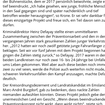
der Bühnenstücke, dem er 2017 persönlich beiwohnte, zeigte e
tief beeindruckt. „Ich habe gesehen, wie junge, fröhliche Mens
in den Saal gegangen sind und später nachdenklich und tief
betroffen wieder herausgingen“, so Krone. Er sei sehr dankbar 
dieses einzigartige Projekt und freue sich, ein Teil davon sein z
dürfen.
Kriminaldirektor Heinz Defayay stellte einen unmittelbaren
Zusammenhang zwischen der Präventionsarbeit und den in de
vergangenen Jahren stark gesunkenen Zahlen junger Verkehrst
her. „2012 hatten wir noch zwölf getötete junge Fahranfänger 
beklagen. Seit wir vor fünf Jahren mit dem Projekt begonnen h
gingen die Zahlen stetig zurück,“ so Defayay. 2017 waren in de
beiden Landkreisen nur noch zwei 16- bis 24-Jährige bei Unfäll
ums Leben gekommen. Weil aber auch diese beiden noch imm
zwei zu viel seien, werde die Polizei auch weiterhin nicht müde
schweren Verkehrsunfällen den Kampf anzusagen, machte Def
deutlich.
Der Kreisordnungsdezernent und Landratskandidat im Emsland
Marc-André Burgdorf, gab zu bedenken, dass nackte Zahlen
niemanden aufwühlen könnten. Dieses Projekt jedoch gebe d
unermesslichen Leid ein Gesicht. „Wenn dieses beeindruckend
Präventionskonzept nicht wirkt, dann wirkt nichts“, zeigte sich