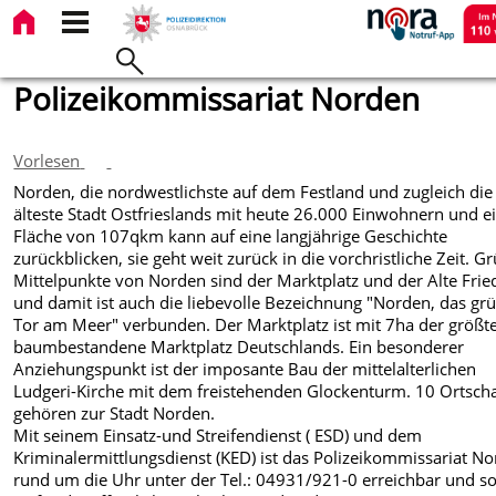
Polizeikommissariat Norden
Vorlesen
Norden, die nordwestlichste auf dem Festland und zugleich die
älteste Stadt Ostfrieslands mit heute 26.000 Einwohnern und e
Fläche von 107qkm kann auf eine langjährige Geschichte
zurückblicken, sie geht weit zurück in die vorchristliche Zeit. G
Mittelpunkte von Norden sind der Marktplatz und der Alte Frie
und damit ist auch die liebevolle Bezeichnung "Norden, das gr
Tor am Meer" verbunden. Der Marktplatz ist mit 7ha der größt
baumbestandene Marktplatz Deutschlands. Ein besonderer
Anziehungspunkt ist der imposante Bau der mittelalterlichen
Ludgeri-Kirche mit dem freistehenden Glockenturm. 10 Ortsch
gehören zur Stadt Norden.
Mit seinem Einsatz-und Streifendienst ( ESD) und dem
Kriminalermittlungsdienst (KED) ist das Polizeikommissariat N
rund um die Uhr unter der Tel.: 04931/921-0 erreichbar und so