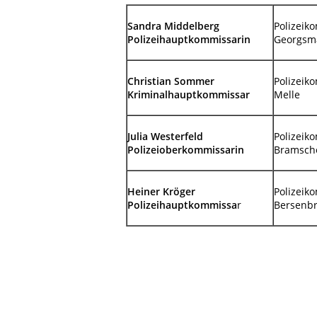
Sandra Middelberg
Polizeik
Polizeihauptkommissarin
Georgsm
Christian Sommer
Polizeik
Kriminalhauptkommissar
Melle
Julia Westerfeld
Polizeik
Polizeioberkommissarin
Bramsch
Heiner Kröger
Polizeik
Polizeihauptkommissa
r
Bersenb