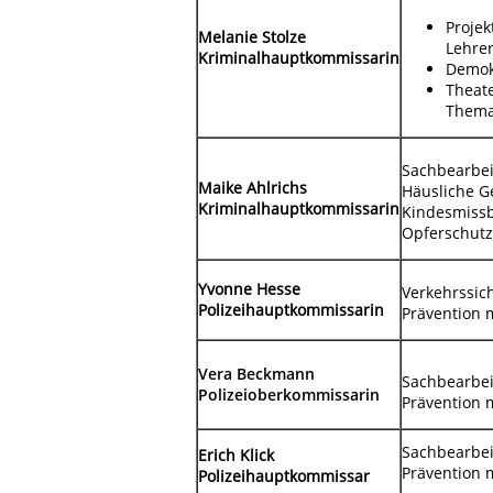
Projek
Melanie Stolze
Lehrer
Kriminalhauptkommissarin
Demok
Theate
Thema
Sachbearbei
Maike Ahlrichs
Häusliche G
Kriminalhauptkommissarin
Kindesmiss
Opferschutz
Yvonne Hesse
Verkehrssic
Polizeihauptkommissarin
Prävention 
Vera Beckmann
Sachbearbei
Polizeioberkommissarin
Prävention 
Sachbearbei
Erich Klick
Prävention 
Polizeihauptkommissar