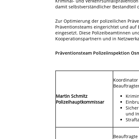
Kriminal- und Verkehrsunfallprävention
damit selbstverständlicher Bestandteil 
Zur Optimierung der polizeilichen Präve
Präventionsteams eingerichtet und auf 
eingesetzt. Diese Polizeibeamtinnen un
Kooperationspartnern und in Netzwerka
Präventionsteam Polizeiinspektion Os
Koordinator
Beauftragte
Martin Schmitz
Krimi
Polizeihauptkommissar
Einbr
Siche
und In
Straft
Beauftragte