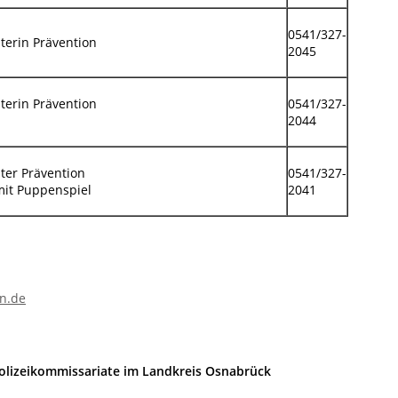
0541/327-
terin Prävention
2045
terin Prävention
0541/327-
2044
ter Prävention
0541/327-
mit Puppenspiel
2041
en.de
olizeikommissariate im Landkreis Osnabrück