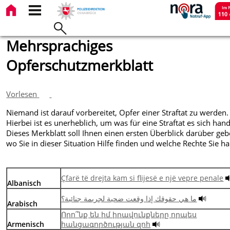
Mehrsprachiges
Opferschutzmerkblatt
Vorlesen
Niemand ist darauf vorbereitet, Opfer einer Straftat zu werden.
Hierbei ist es unerheblich, um was für eine Straftat es sich hand
Dieses Merkblatt soll Ihnen einen ersten Überblick darüber geb
wo Sie in dieser Situation Hilfe finden und welche Rechte Sie h
Çfarë të drejta kam si flijesë e një vepre penale
Albanisch
ما ھي حقوقك إذا وقعت ضحیة لجریمة جنائیة؟
Arabisch
Որո՞նք են իմ իրավունքները որպես
Armenisch
հանցագործության զոհ