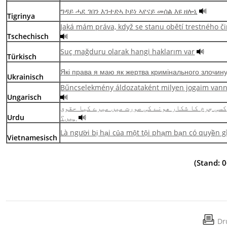
ግዳይ ሓደ ገበን እንተድኣ ኮይነ ኣየናይ መሰል እዩ ዘሎኒ
Tigrinya
Jaká mám práva, když se stanu obětí trestného č
Tschechisch
Suç mağduru olarak hangi haklarım var
Türkisch
Які права я маю як жертва кримінального злочин
Ukrainisch
Bűncselekmény áldozataként milyen jogaim van
Ungarisch
کسی جرم کا شکار ھونے کی صورت میں میرے کیا حقوق
Urdu
ہیں؟
Là người bị hại của một tội phạm bạn có quyền g
Vietnamesisch
(Stand: 
Dr