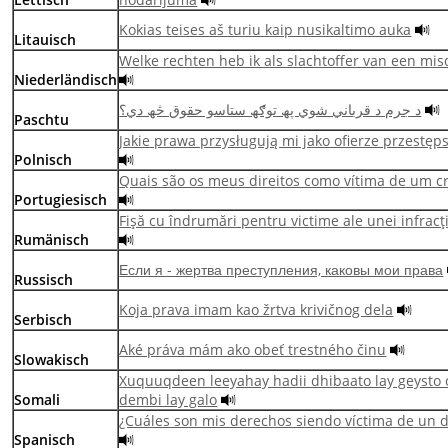
Kokias teises aš turiu kaip nusikaltimo auka
Litauisch
Welke rechten heb ik als slachtoffer van een misd
Niederländisch
د جرم د قرباني شوي پھ توګھ ستاسو حقوق څھ دي؟
Paschtu
Jakie prawa przysługują mi jako ofierze przestęp
Polnisch
Quais são os meus direitos como vítima de um c
Portugiesisch
Fişă cu îndrumări pentru victime ale unei infracţ
Rumänisch
Если я - жертва преступления, каковы мои права
Russisch
Koja prava imam kao žrtva krivičnog dela
Serbisch
Aké práva mám ako obeť trestného činu
Slowakisch
Xuquuqdeen leeyahay hadii dhibaato lay geysto 
Somali
dembi lay galo
¿Cuáles son mis derechos siendo víctima de un d
Spanisch