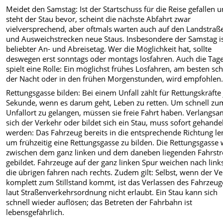
Meidet den Samstag: Ist der Startschuss für die Reise gefallen 
steht der Stau bevor, scheint die nächste Abfahrt zwar
vielversprechend, aber oftmals warten auch auf den Landstraß
und Ausweichstrecken neue Staus. Insbesondere der Samstag is
beliebter An- und Abreisetag. Wer die Möglichkeit hat, sollte
deswegen erst sonntags oder montags losfahren. Auch die Tage
spielt eine Rolle: Ein möglichst frühes Losfahren, am besten sc
der Nacht oder in den frühen Morgenstunden, wird empfohlen
Rettungsgasse bilden: Bei einem Unfall zählt für Rettungskräfte
Sekunde, wenn es darum geht, Leben zu retten. Um schnell zu
Unfallort zu gelangen, müssen sie freie Fahrt haben. Verlangsa
sich der Verkehr oder bildet sich ein Stau, muss sofort gehande
werden: Das Fahrzeug bereits in die entsprechende Richtung le
um frühzeitig eine Rettungsgasse zu bilden. Die Rettungsgasse 
zwischen dem ganz linken und dem daneben liegenden Fahrstr
gebildet. Fahrzeuge auf der ganz linken Spur weichen nach link
die übrigen fahren nach rechts. Zudem gilt: Selbst, wenn der V
komplett zum Stillstand kommt, ist das Verlassen des Fahrzeug
laut Straßenverkehrsordnung nicht erlaubt. Ein Stau kann sich
schnell wieder auflösen; das Betreten der Fahrbahn ist
lebensgefährlich.