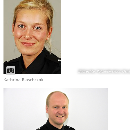
Bildrechte
:
Polizeidirektion Osn
Kathrina Blaschczok