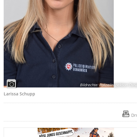
Bildrechte
:
Polizeiinspektion Osn
Larissa Schupp
Dr