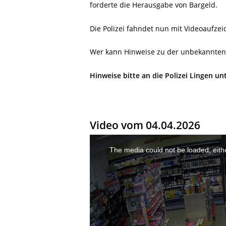
forderte die Herausgabe von Bargeld.
Die Polizei fahndet nun mit Videoaufz
Wer kann Hinweise zu der unbekannten
Hinweise bitte an die Polizei Lingen u
Video vom 04.04.2026
This
is
a
The media could not be loaded, eithe
modal
window.