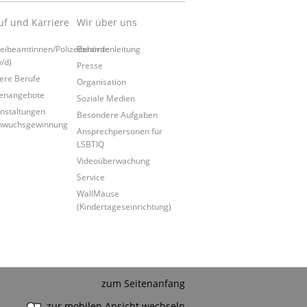
uf und Karriere
Wir über uns
zeibeamtinnen/Polizeibeamte
Behördenleitung
/d)
Presse
ere Berufe
Organisation
lenangebote
Soziale Medien
nstaltungen
Besondere Aufgaben
hwuchsgewinnung
Ansprechpersonen für
LSBTIQ
Videoüberwachung
Service
WallMäuse
(Kindertageseinrichtung)
zum Seitenanfang
zur mobilen Ansicht wechseln