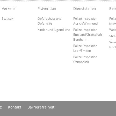
Verkehr
Prävention
Dienststellen
Ber
Statistik
Opferschutz und
Polizeiinspektion
Poli
Opferhilfe
Aurich/Wittmund
(m/w
Kinder und Jugendliche
Polizeiinspektion
Weit
Emsland/Grafschaft
Stel
Bentheim
Vera
Polizeiinspektion
Nac
Leer/Emden
Polizeiinspektion
Osnabrück
z
Kontakt
Barrierefreiheit