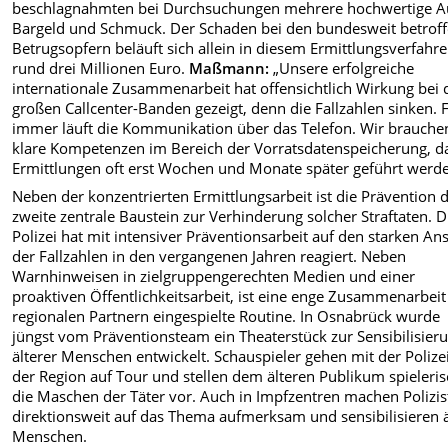
beschlagnahmten bei Durchsuchungen mehrere hochwertige A
Bargeld und Schmuck. Der Schaden bei den bundesweit betrof
Betrugsopfern beläuft sich allein in diesem Ermittlungsverfahre
rund drei Millionen Euro.
Maßmann:
„Unsere erfolgreiche
internationale Zusammenarbeit hat offensichtlich Wirkung bei 
großen Callcenter-Banden gezeigt, denn die Fallzahlen sinken. 
immer läuft die Kommunikation über das Telefon. Wir brauche
klare Kompetenzen im Bereich der Vorratsdatenspeicherung, d
Ermittlungen oft erst Wochen und Monate später geführt werde
Neben der konzentrierten Ermittlungsarbeit ist die Prävention 
zweite zentrale Baustein zur Verhinderung solcher Straftaten. D
Polizei hat mit intensiver Präventionsarbeit auf den starken Ans
der Fallzahlen in den vergangenen Jahren reagiert. Neben
Warnhinweisen in zielgruppengerechten Medien und einer
proaktiven Öffentlichkeitsarbeit, ist eine enge Zusammenarbeit
regionalen Partnern eingespielte Routine. In Osnabrück wurde
jüngst vom Präventionsteam ein Theaterstück zur Sensibilisier
älterer Menschen entwickelt. Schauspieler gehen mit der Polizei
der Region auf Tour und stellen dem älteren Publikum spieleri
die Maschen der Täter vor. Auch in Impfzentren machen Polizis
direktionsweit auf das Thema aufmerksam und sensibilisieren ä
Menschen.