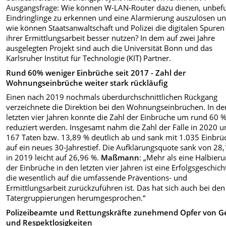
Ausgangsfrage: Wie können W-LAN-Router dazu dienen, unbef
Eindringlinge zu erkennen und eine Alarmierung auszulösen u
wie können Staatsanwaltschaft und Polizei die digitalen Spuren
ihrer Ermittlungsarbeit besser nutzen? In dem auf zwei Jahre
ausgelegten Projekt sind auch die Universität Bonn und das
Karlsruher Institut für Technologie (KIT) Partner.
Rund 60% weniger Einbrüche seit 2017 - Zahl der
Wohnungseinbrüche weiter stark rückläufig
Einen nach 2019 nochmals überdurchschnittlichen Rückgang
verzeichnete die Direktion bei den Wohnungseinbrüchen. In de
letzten vier Jahren konnte die Zahl der Einbrüche um rund 60 
reduziert werden. Insgesamt nahm die Zahl der Fälle in 2020 
167 Taten bzw. 13,89 % deutlich ab und sank mit 1.035 Einbr
auf ein neues 30-Jahrestief. Die Aufklärungsquote sank von 28
in 2019 leicht auf 26,96 %.
Maßmann
: „Mehr als eine Halbier
der Einbrüche in den letzten vier Jahren ist eine Erfolgsgeschich
die wesentlich auf die umfassende Präventions- und
Ermittlungsarbeit zurückzuführen ist. Das hat sich auch bei den
Tätergruppierungen herumgesprochen.“
Polizeibeamte und Rettungskräfte zunehmend Opfer von G
und Respektlosigkeiten