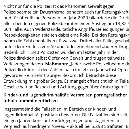
Nicht nur für die Polizei ist das Phänomen Gewalt gegen
Polizeibeamte ein Dauerthema, sondern auch für Rettungskräft
und für öffentliche Personen. Im Jahr 2020 bilanzierte die Dire
allein bei den eigenen Polizeibeamten einen Anstieg um 13,32 
604 Fälle. Auch Widerstände, tätliche Angriffe, Beleidigungen 
Respektlosigkeiten spielten dabei eine Rolle. Bei den Rettungsk
nahm die Zahl ebenfalls zu. Etwa zwei Drittel aller Fälle, gesch
unter dem Einfluss von Alkohol oder zunehmend anderer Drog
Bedenklich: 1.340 Polizisten wurden im letzten Jahr in der
Polizeidirektion selbst Opfer von Gewalt und trugen teilweise
Verletzungen davon.
Maßmann:
„Jeder zweite Polizeibeamte d
Polizeidirektion ist den Zahlen nach im letzten Jahr selbst Opfe
geworden - ein sehr trauriger Rekord. Ich betrachte diese
Entwicklung mit großer Sorge. Es mangelt offensichtlich in Teil
Gesellschaft an Respekt und Achtung gegenüber Amtsträgern.“
Kinder- und Jugendkriminalität: Verbreiten pornografischer
Inhalte nimmt deutlich zu
Insgesamt sind die Fallzahlen im Bereich der Kinder- und
Jugendkriminalität positiv zu bewerten. Die Fallzahlen sind seit
einigen Jahren konstant zurückgegangen und stagnieren im
Vergleich auf niedrigem Niveau – aktuell bei 5.293 Straftaten. B