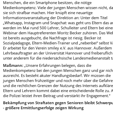
Menschen, die ein Smartphone besitzen, die nötige
Medienkompetenz. Viele der jungen Menschen wissen nicht, d
sie sich strafbar machen. Hier knüpft eine neuartige
Informationsveranstaltung der Direktion an: Unter dem Titel
„Whatsapp, Instagram und Snapchat: was geht uns Eltern das a
werden im Mai rund 500 Lehrer, Schulleiter und Eltern bei ein
Webinar dem Hauptreferenten Moritz Becker zuhören. Das We
ist bereits ausgebucht, die Nachfrage ist riesig. Becker ist
Sozialpädagoge, Eltern-Medien-Trainer und „nebenbei“ selbst V
Er arbeitet für den Verein smiley e.V. aus Hannover. Außerdem i
Lehrbeauftragter an der Universität Hannover und freiberuflich
unter anderem für die niedersächsische Landesmedienanstalt tä
Maßmann:
„Unsere Erfahrungen belegen, dass die
Medienkompetenz bei den jungen Menschen ganz und gar nich
ausreicht. Es besteht akuter Handlungsbedarf. Wir müssen die
jungen Menschen frühzeitiger und noch mehr über die Gefahr
und die rechtlichen Grenzen der Nutzung des Internets aufkläre
Eltern und Lehrern kommt dabei eine entscheidende Rolle zu. 
die Polizei leistet ihren Beitrag und verstärkt ihr Engagement.“
Bekämpfung von Straftaten gegen Senioren bleibt Schwerp
- größere Ermittlungserfolge zeigen Wirkung