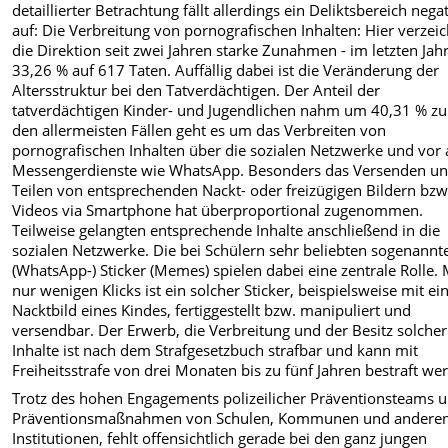
detaillierter Betrachtung fällt allerdings ein Deliktsbereich nega
auf: Die Verbreitung von pornografischen Inhalten: Hier verzei
die Direktion seit zwei Jahren starke Zunahmen - im letzten Ja
33,26 % auf 617 Taten. Auffällig dabei ist die Veränderung der
Altersstruktur bei den Tatverdächtigen. Der Anteil der
tatverdächtigen Kinder- und Jugendlichen nahm um 40,31 % zu.
den allermeisten Fällen geht es um das Verbreiten von
pornografischen Inhalten über die sozialen Netzwerke und vor 
Messengerdienste wie WhatsApp. Besonders das Versenden u
Teilen von entsprechenden Nackt- oder freizügigen Bildern bzw
Videos via Smartphone hat überproportional zugenommen.
Teilweise gelangten entsprechende Inhalte anschließend in die
sozialen Netzwerke. Die bei Schülern sehr beliebten sogenannt
(WhatsApp-) Sticker (Memes) spielen dabei eine zentrale Rolle. 
nur wenigen Klicks ist ein solcher Sticker, beispielsweise mit e
Nacktbild eines Kindes, fertiggestellt bzw. manipuliert und
versendbar. Der Erwerb, die Verbreitung und der Besitz solcher
Inhalte ist nach dem Strafgesetzbuch strafbar und kann mit
Freiheitsstrafe von drei Monaten bis zu fünf Jahren bestraft we
Trotz des hohen Engagements polizeilicher Präventionsteams 
Präventionsmaßnahmen von Schulen, Kommunen und andere
Institutionen, fehlt offensichtlich gerade bei den ganz jungen