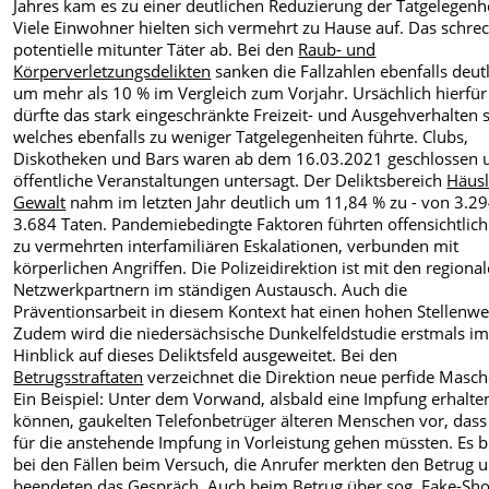
Jahres kam es zu einer deutlichen Reduzierung der Tatgelegenh
Viele Einwohner hielten sich vermehrt zu Hause auf. Das schre
potentielle mitunter Täter ab. Bei den
Raub- und
Körperverletzungsdelikten
sanken die Fallzahlen ebenfalls deut
um mehr als 10 % im Vergleich zum Vorjahr. Ursächlich hierfür
dürfte das stark eingeschränkte Freizeit- und Ausgehverhalten s
welches ebenfalls zu weniger Tatgelegenheiten führte. Clubs,
Diskotheken und Bars waren ab dem 16.03.2021 geschlossen 
öffentliche Veranstaltungen untersagt. Der Deliktsbereich
Häusl
Gewalt
nahm im letzten Jahr deutlich um 11,84 % zu -
von 3.29
3.684 Taten. Pandemiebedingte Faktoren führten offensichtlic
zu vermehrten interfamiliären Eskalationen, verbunden mit
körperlichen Angriffen. Die Polizeidirektion ist mit den regiona
Netzwerkpartnern im ständigen Austausch. Auch die
Präventionsarbeit in diesem Kontext hat einen hohen Stellenwe
Zudem wird die niedersächsische Dunkelfeldstudie erstmals i
Hinblick auf dieses Deliktsfeld ausgeweitet. Bei den
Betrugsstraftaten
verzeichnet die Direktion neue perfide Masch
Ein Beispiel: Unter dem Vorwand, alsbald eine Impfung erhalte
können, gaukelten Telefonbetrüger älteren Menschen vor, dass 
für die anstehende Impfung in Vorleistung gehen müssten. Es b
bei den Fällen beim Versuch, die Anrufer merkten den Betrug 
beendeten das Gespräch. Auch beim Betrug über sog. Fake-Sh