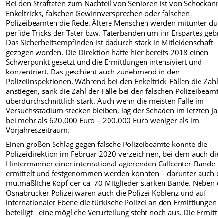
Bei den Straftaten zum Nachteil von Senioren ist von Schockan
Enkeltricks, falschen Gewinnversprechen oder falschen
Polizeibeamten die Rede. Ältere Menschen werden mitunter du
perfide Tricks der Täter bzw. Täterbanden um ihr Erspartes geb
Das Sicherheitsempfinden ist dadurch stark in Mitleidenschaft
gezogen worden. Die Direktion hatte hier bereits 2018 einen
Schwerpunkt gesetzt und die Ermittlungen intensiviert und
konzentriert. Das geschieht auch zunehmend in den
Polizeiinspektionen. Während bei den Enkeltrick-Fällen die Zah
anstiegen, sank die Zahl der Fälle bei den falschen Polizeibeam
überdurchschnittlich stark. Auch wenn die meisten Fälle im
Versuchsstadium stecken bleiben, lag der Schaden im letzten Ja
bei mehr als 620.000 Euro – 200.000 Euro weniger als im
Vorjahreszeitraum.
Einen großen Schlag gegen falsche Polizeibeamte konnte die
Polizeidirektion im Februar 2020 verzeichnen, bei dem auch di
Hintermänner einer international agierenden Callcenter-Bande
ermittelt und festgenommen werden konnten – darunter auch 
mutmaßliche Kopf der ca. 70 Mitglieder starken Bande. Neben 
Osnabrücker Polizei waren auch die Polizei Koblenz und auf
internationaler Ebene die türkische Polizei an den Ermittlungen
beteiligt - eine mögliche Verurteilung steht noch aus. Die Ermitt