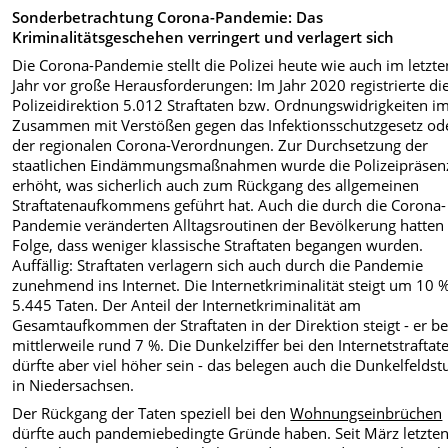
Sonderbetrachtung Corona-Pandemie: Das
Kriminalitätsgeschehen verringert und verlagert sich
Die Corona-Pandemie stellt die Polizei heute wie auch im letzte
Jahr vor große Herausforderungen: Im Jahr 2020 registrierte di
Polizeidirektion 5.012 Straftaten bzw. Ordnungswidrigkeiten i
Zusammen mit Verstößen gegen das Infektionsschutzgesetz od
der regionalen Corona-Verordnungen. Zur Durchsetzung der
staatlichen Eindämmungsmaßnahmen wurde die Polizeipräsen
erhöht, was sicherlich auch zum Rückgang des allgemeinen
Straftatenaufkommens geführt hat. Auch die durch die Corona-
Pandemie veränderten Alltagsroutinen der Bevölkerung hatten
Folge, dass weniger klassische Straftaten begangen wurden.
Auffällig: Straftaten verlagern sich auch durch die Pandemie
zunehmend ins Internet. Die Internetkriminalität steigt um 10 
5.445 Taten. Der Anteil der Internetkriminalität am
Gesamtaufkommen der Straftaten in der Direktion steigt - er be
mittlerweile rund 7 %. Die Dunkelziffer bei den Internetstraftat
dürfte aber viel höher sein - das belegen auch die Dunkelfeldst
in Niedersachsen.
Der Rückgang der Taten speziell bei den
Wohnungseinbrüchen
dürfte auch pandemiebedingte Gründe haben. Seit März letzte