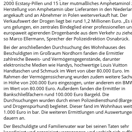
2000 Ecstasy-Pillen und 15 Liter mutmaßliches Amphetaminöl 
Herstellung von Amphetamin über Lieferanten in den Niederla
angekauft und an Abnehmer in Polen weiterverkauft hat. Der
Verkaufswert der Drogen liegt bei rund 1,2 Millionen Euro. „Es i
uns gelungen, ein zentrales Bindeglied einer professionellen u
europaweit agierenden Drogenbande aus dem Verkehr zu ziehe
so Marco Ellermann, Sprecher der Polizeidirektion Osnabrück.
Bei der anschließenden Durchsuchung des Wohnhauses des
Beschuldigten im Großraum Nordhorn fanden die Ermittler
zahlreiche Beweis- und Vermögensgegenstände, darunter
elektronische Medien wie Handys, hochwertige Louis Vuitton
Handtaschen und Schmuck im Wert von über 80.000 Euro. Im
Rahmen der Vermögenssicherung wurden zudem weitere Sach
in Höhe von 200.000 Euro eingezogen, unter anderem ein BM
im Wert von 80.000 Euro. Außerdem fanden die Ermittler in
Bankschließfächern rund 100.000 Euro Bargeld. Die
Durchsuchungen wurden durch einen Polizeidiensthund (Barge
und Drogenspürhund) begleitet. Dieser fand im Wohnhaus wei
1.000 Euro in bar. Die weiteren Ermittlungen und Auswertung
dauern an.
Der Beschuldigte und Familienvater war bei seinen Taten sehr
koordiniert und organisiert vorgegangen und verhielt sich auffä