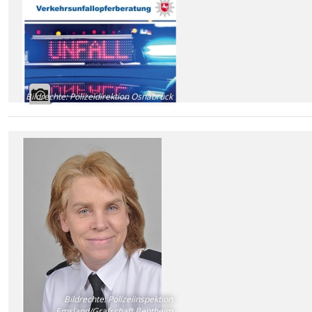
Bildrechte
:
Polizeidirektion Osnabrück
Bildrechte
:
Polizeiinspektion
Emsland/Grafschaft Bentheim