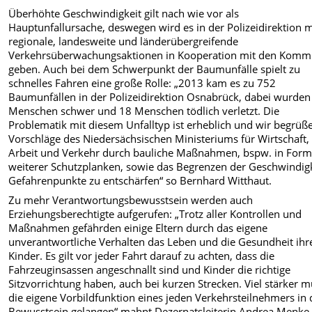
Überhöhte Geschwindigkeit gilt nach wie vor als
Hauptunfallursache, deswegen wird es in der Polizeidirektion 
regionale, landesweite und länderübergreifende
Verkehrsüberwachungsaktionen in Kooperation mit den Kom
geben. Auch bei dem Schwerpunkt der Baumunfälle spielt zu
schnelles Fahren eine große Rolle: „2013 kam es zu 752
Baumunfällen in der Polizeidirektion Osnabrück, dabei wurde
Menschen schwer und 18 Menschen tödlich verletzt. Die
Problematik mit diesem Unfalltyp ist erheblich und wir begrüß
Vorschläge des Niedersächsischen Ministeriums für Wirtschaft,
Arbeit und Verkehr durch bauliche Maßnahmen, bspw. in For
weiterer Schutzplanken, sowie das Begrenzen der Geschwindigk
Gefahrenpunkte zu entschärfen“ so Bernhard Witthaut.
Zu mehr Verantwortungsbewusstsein werden auch
Erziehungsberechtigte aufgerufen: „Trotz aller Kontrollen und
Maßnahmen gefährden einige Eltern durch das eigene
unverantwortliche Verhalten das Leben und die Gesundheit ihr
Kinder. Es gilt vor jeder Fahrt darauf zu achten, dass die
Fahrzeuginsassen angeschnallt sind und Kinder die richtige
Sitzvorrichtung haben, auch bei kurzen Strecken. Viel stärker 
die eigene Vorbildfunktion eines jeden Verkehrsteilnehmers in 
Bewusstsein gelangen“ mahnt Dezernatsleiterin Andrea Menke 