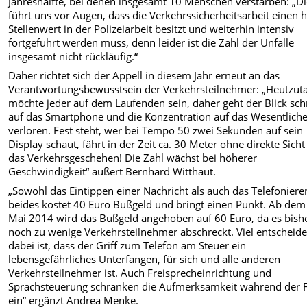
Jahreshälfte, bei denen insgesamt 10 Menschen verstarben: „D
führt uns vor Augen, dass die Verkehrssicherheitsarbeit einen
Stellenwert in der Polizeiarbeit besitzt und weiterhin intensiv
fortgeführt werden muss, denn leider ist die Zahl der Unfälle
insgesamt nicht rückläufig.“
Daher richtet sich der Appell in diesem Jahr erneut an das
Verantwortungsbewusstsein der Verkehrsteilnehmer: „Heutzut
möchte jeder auf dem Laufenden sein, daher geht der Blick sch
auf das Smartphone und die Konzentration auf das Wesentliche
verloren. Fest steht, wer bei Tempo 50 zwei Sekunden auf sein
Display schaut, fährt in der Zeit ca. 30 Meter ohne direkte Sicht
das Verkehrsgeschehen! Die Zahl wächst bei höherer
Geschwindigkeit“ äußert Bernhard Witthaut.
„Sowohl das Eintippen einer Nachricht als auch das Telefoniere
beides kostet 40 Euro Bußgeld und bringt einen Punkt. Ab dem
Mai 2014 wird das Bußgeld angehoben auf 60 Euro, da es bish
noch zu wenige Verkehrsteilnehmer abschreckt. Viel entscheid
dabei ist, dass der Griff zum Telefon am Steuer ein
lebensgefährliches Unterfangen, für sich und alle anderen
Verkehrsteilnehmer ist. Auch Freisprecheinrichtung und
Sprachsteuerung schränken die Aufmerksamkeit während der 
ein“ ergänzt Andrea Menke.