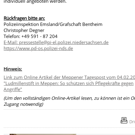
individuell angeboten werden.
Rückfragen bitte an:
Polizeiinspektion Emsland/Grafschaft Bentheim
Christopher Degner
Telefon: +49 591 - 87 204
E-Mail: pressestelle@pi-el.polizei.niedersachsen.de
https://www.pd-os.polizei-nds.de
Hinweis:
Link zum Online Artikel der Meppener Tagespost vom 04.02.2
"Ludmillenstift in Meppen: So schützen sich Pflegekräfte gegen
Angriffe"
(Um den vollständigen Online-Artikel lesen, zu können ist ein O
Zugang notwendig)
Dr