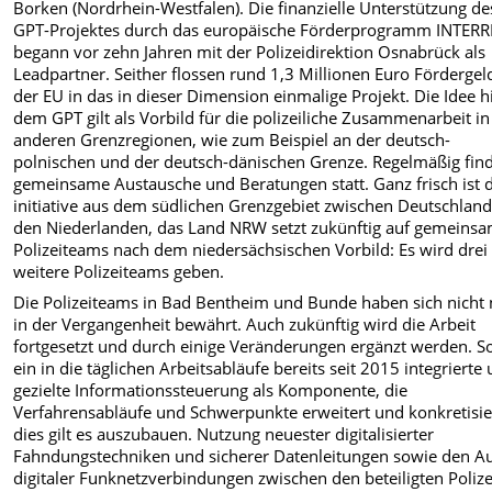
Borken (Nordrhein-Westfalen). Die finanzielle Unterstützung de
GPT-Projektes durch das europäische Förderprogramm INTER
begann vor zehn Jahren mit der Polizeidirektion Osnabrück als
Leadpartner. Seither flossen rund 1,3 Millionen Euro Fördergel
der EU in das in dieser Dimension einmalige Projekt. Die Idee h
dem GPT gilt als Vorbild für die polizeiliche Zusammenarbeit in
anderen Grenzregionen, wie zum Beispiel an der deutsch-
polnischen und der deutsch-dänischen Grenze. Regelmäßig fin
gemeinsame Austausche und Beratungen statt. Ganz frisch ist 
initiative aus dem südlichen Grenzgebiet zwischen Deutschlan
den Niederlanden, das Land NRW setzt zukünftig auf gemeins
Polizeiteams nach dem niedersächsischen Vorbild: Es wird drei
weitere Polizeiteams geben.
Die Polizeiteams in Bad Bentheim und Bunde haben sich nicht 
in der Vergangenheit bewährt. Auch zukünftig wird die Arbeit
fortgesetzt und durch einige Veränderungen ergänzt werden. S
ein in die täglichen Arbeitsabläufe bereits seit 2015 integrierte
gezielte Informationssteuerung als Komponente, die
Verfahrensabläufe und Schwerpunkte erweitert und konkretisier
dies gilt es auszubauen. Nutzung neuester digitalisierter
Fahndungstechniken und sicherer Datenleitungen sowie den A
digitaler Funknetzverbindungen zwischen den beteiligten Poliz