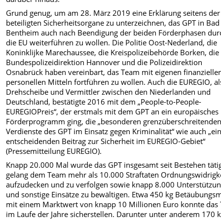
Grund genug, um am 28. März 2019 eine Erklärung seitens der
beteiligten Sicherheitsorgane zu unterzeichnen, das GPT in Bad
Bentheim auch nach Beendigung der beiden Förderphasen dur
die EU weiterführen zu wollen. Die Politie Oost-Nederland, die
Koninklijke Marechaussee, die Kreispolizeibehörde Borken, die
Bundespolizeidirektion Hannover und die Polizeidirektion
Osnabrück haben vereinbart, das Team mit eigenen finanzielle
personellen Mitteln fortführen zu wollen. Auch die EUREGIO, al
Drehscheibe und Vermittler zwischen den Niederlanden und
Deutschland, bestätigte 2016 mit dem „People-to-People-
EUREGIOPreis“, der erstmals mit dem GPT an ein europäisches
Förderprogramm ging, die „besonderen grenzüberschreitende
Verdienste des GPT im Einsatz gegen Kriminalität“ wie auch „ei
entscheidenden Beitrag zur Sicherheit im EUREGIO-Gebiet“
(Pressemitteilung EUREGIO).
Knapp 20.000 Mal wurde das GPT insgesamt seit Bestehen tätig
gelang dem Team mehr als 10.000 Straftaten Ordnungswidrigk
aufzudecken und zu verfolgen sowie knapp 8.000 Unterstützun
und sonstige Einsätze zu bewältigen. Etwa 450 kg Betäubungsm
mit einem Marktwert von knapp 10 Millionen Euro konnte das
im Laufe der Jahre sicherstellen. Darunter unter anderem 170 