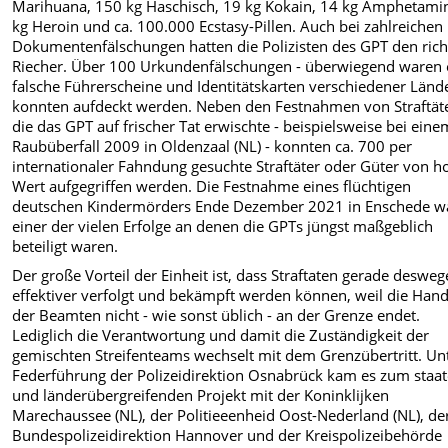
Marihuana, 150 kg Haschisch, 19 kg Kokain, 14 kg Amphetamin
kg Heroin und ca. 100.000 Ecstasy-Pillen. Auch bei zahlreichen
Dokumentenfälschungen hatten die Polizisten des GPT den rich
Riecher. Über 100 Urkundenfälschungen - überwiegend waren 
falsche Führerscheine und Identitätskarten verschiedener Lände
konnten aufdeckt werden. Neben den Festnahmen von Straftät
die das GPT auf frischer Tat erwischte - beispielsweise bei eine
Raubüberfall 2009 in Oldenzaal (NL) - konnten ca. 700 per
internationaler Fahndung gesuchte Straftäter oder Güter von 
Wert aufgegriffen werden. Die Festnahme eines flüchtigen
deutschen Kindermörders Ende Dezember 2021 in Enschede w
einer der vielen Erfolge an denen die GPTs jüngst maßgeblich
beteiligt waren.
Der große Vorteil der Einheit ist, dass Straftaten gerade deswe
effektiver verfolgt und bekämpft werden können, weil die Han
der Beamten nicht - wie sonst üblich - an der Grenze endet.
Lediglich die Verantwortung und damit die Zuständigkeit der
gemischten Streifenteams wechselt mit dem Grenzübertritt. Un
Federführung der Polizeidirektion Osnabrück kam es zum staat
und länderübergreifenden Projekt mit der Koninklijken
Marechaussee (NL), der Politieeenheid Oost-Nederland (NL), de
Bundespolizeidirektion Hannover und der Kreispolizeibehörde